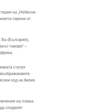
стерия на „Небесни
анията сирени от
 Ba (България),
анът говори“ –
Африка.
живата статуя
за въображаемите
всеки ход на белия
ключения на плажа
 да споделят