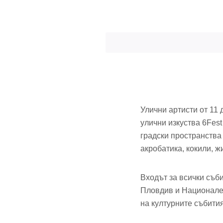
Улични артисти от 11
улични изкуства 6Fest
градски пространства
акробатика, кокили, ж
Входът за всички съб
Пловдив и Национален
на културните събития