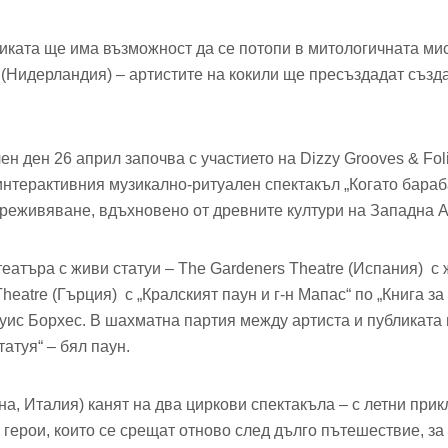
ликата ще има възможност да се потопи в митологичната ми
a (Нидерландия) – артистите на кокили ще пресъздадат създ
 ден 26 април започва с участието на Dizzy Grooves & Foli
интерактивния музикално-ритуален спектакъл „Когато бараб
реживяване, вдъхновено от древните култури на Западна 
театъра с живи статуи – The Gardeners Theatre (Испания) с 
 Theatre (Гърция) с „Кралският паун и г-н Мапас“ по „Книга 
уис Борхес. В шахматна партия между артиста и публиката 
атуя“ – бял паун.
а, Италия) канят на два циркови спектакъла – с летни при
 герои, които се срещат отново след дълго пътешествие, за