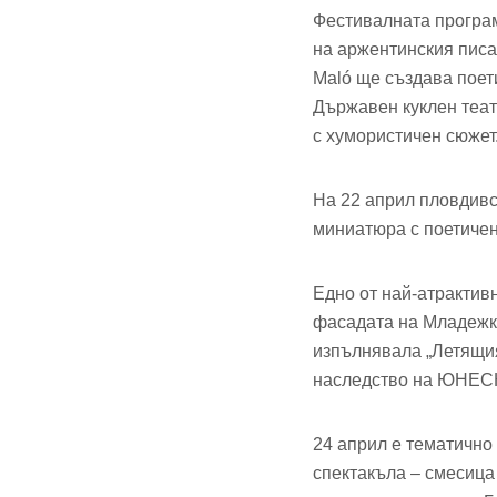
Фестивалната програ
на аржентинския писа
Maló ще създава поет
Държавен куклен теат
с хумористичен сюжет
На 22 април пловдивс
миниатюра с поетичен
Едно от най-атрактив
фасадата на Младежки
изпълнявала „Летящия
наследство на ЮНЕС
24 април е тематично 
спектакъла – смесица 