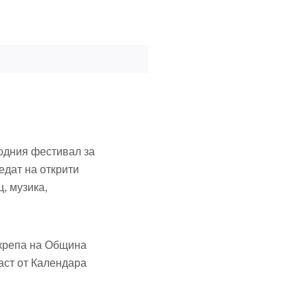
родния фестивал за
едат на открити
, музика,
дкрепа на Община
аст от Календара