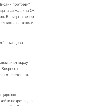
Писани портрети“
шещата си машина Ox
он. В същата вечер
пектакъл на кокили
е“ – танцова
спектакъл върху
o Sospeso е
аст от световното
а циркови
 който накрая ще се