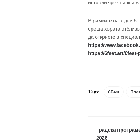
истории чрез цирк и 
В рамките на 7 дни 6F
среща хората отблиз
да откриете в специа
https://www.facebook
https://6fest.art/6fest
Tags:
6Fest
Пло
Градска програм
2026