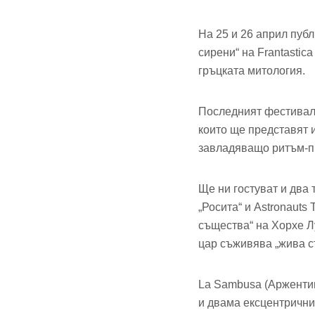
На 25 и 26 април пуб
сирени“ на Frantastic
гръцката митология.
Последният фестивален
които ще представят 
завладяващо ритъм-п
Ще ни гостуват и два 
„Росита“ и Astronauts
същества“ на Хорхе Л
цар съживява „жива ст
La Sambusa (Аржентин
и двама ексцентрични