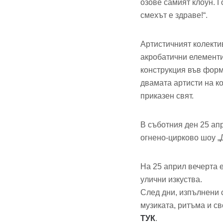
озове самият клоун. 
смехът е здраве!“.
Артистичният колектив
акробатични елементи
конструкция във форма
двамата артисти на к
приказен свят.
В съботния ден 25 ап
огнено-цирково шоу „
На 25 април вечерта
улични изкуства.
След дни, изпълнени с
музиката, ритъма и св
ТУК
.