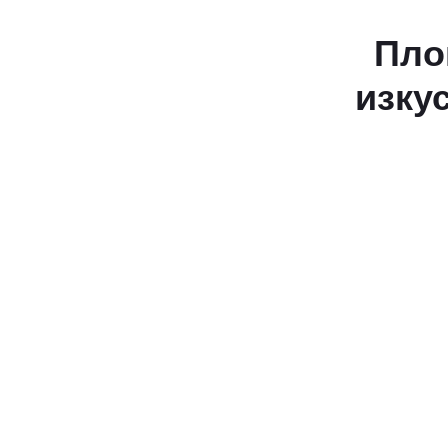
20 до 26
април с
Пло
6Fest
изкус