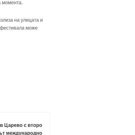
а момента.
излиза на улицата и
а фестивала може
 в Царево с второ
път международно