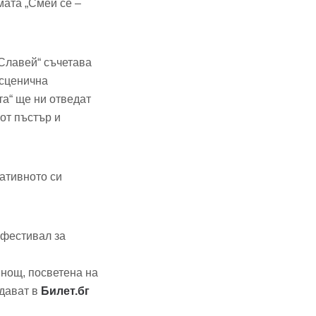
мата „Смей се –
„Славей“ съчетава
 сценична
та“ ще ни отведат
от пъстър и
ативното си
 фестивал за
 нощ, посветена на
одават в
Билет.бг