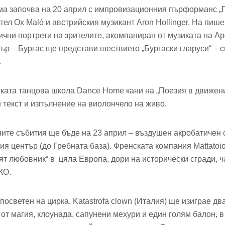
ма започва на 20 април с импровизационния пърформанс „
тел Ox Maló и австрийския музикант Aron Hollinger. На пи
ични портрети на зрителите, акомпаниран от музиката на Ар
ър – Бургас ще представи шествието „Бургаски гларуси“ – с
.
ката танцова школа Dance Home кани на „Поезия в движени
 текст и изпълнение на виолончело на живо.
ните събития ще бъде на 23 април – въздушен акробатичен 
я център (до Гребната база). Френската компания Mattatoi
т любовник“ в цяла Европа, дори на исторически сгради, ч
КО.
посветен на цирка. Katastrofa clown (Италия) ще изиграе дв
от магия, клоунада, сапунени мехури и един голям балон, в