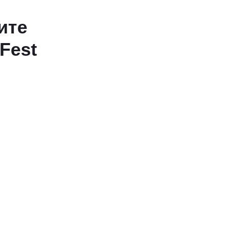
ите
6Fest