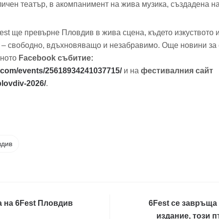
уличен театър, в акомпанимент на жива музика, създадена н
est ще превърне Пловдив в жива сцена, където изкуството 
о – свободно, вдъхновяващо и незабравимо. Още новини з
лното
Facebook събитие:
.com/events/25618934241037715/
и на
фестивалния сайт
-plovdiv-2026/
.
вдив
а на 6Fest Пловдив
6Fest се завръща
издание, този 