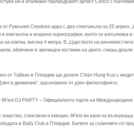
Гостува ни и италиано-тайландският артист Cesco с пантоми
 от Румъния Creatorul идва с два спектакъла на 25 април. 
 в елегантна и искрена хореография, която се изпълнява в
 на клетка, висока 4 метра. В „Царството на венчелистчета
окили, облечени в зрелищни костюми на цветя, сякаш дошли 
рил от Тайван в Пловдив ще долети Chien Hung Kuo с медит
Дзен в движение“, вдъхновено от дзен философията.
 е 6Fest DJ PARTY – Официалното парти на Международния
 изкуство, спектакли и емоции, 6Fest ви кани на вълнуваща
ободата в Bally Club в Пловдив. Билети за събитието се пр