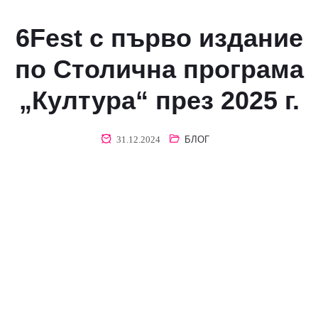
програма
„Култура“
6Fest с първо издание
през 2025 г.
по Столична програма
„Култура“ през 2025 г.
31.12.2024
БЛОГ