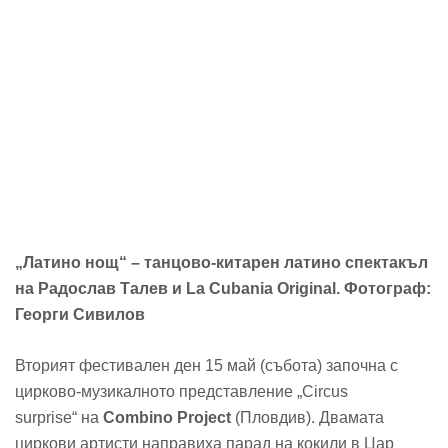
„Латино нощ“ – танцово-китарен латино спектакъл
на Радослав Талев и La Cubania Original. Фотограф:
Георги Сивилов
Вторият фестивален ден 15 май (събота) започна с
цирково-музикалното представление „Circus
surprise“ на
Combino Project
(Пловдив). Двамата
циркови артисти направиха парад на кокили в Цар