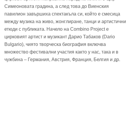
Симеоновата градина, а след това до Виенския
павилион завършиха спектакъла си, който е смесица
между музика на живо, жонглиране, танци и артистични
етюди с публиката. Начело на Combino Project е
цирковият артист и музикант Дарио Табаков (Dario
Bulgario), чиято творческа биография включва
множество фестивални участия както у нас, така и в
чужбина – Германия, Австрия, Франция, Белгия и др.