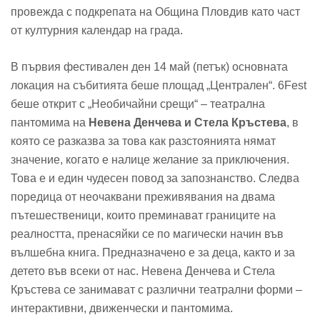
провежда с подкрепата на Община Пловдив като част
от културния календар на града.
В първия фестивален ден 14 май (петък) основната
локация на събитията беше площад „Централен“. 6Fest
беше открит с „Необичайни срещи“ – театрална
пантомима на
Невена Денчева и Стела Кръстева
, в
която се разказва за това как разстоянията нямат
значение, когато е налице желание за приключения.
Това е и един чудесен повод за запознанство. Следва
поредица от неочаквани преживявания на двама
пътешественици, които преминават границите на
реалността, пренасяйки се по магически начин във
вълшебна книга. Предназначено е за деца, както и за
детето във всеки от нас. Невена Денчева и Стела
Кръстева се занимават с различни театрални форми –
интерактивни, движенчески и пантомима.