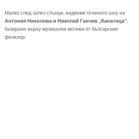
Малко след залез слънце, видяхме огненото шоу на
Антония Николова и Николай Ганчев „Канатица“
,
базирано върху музикални мотиви от българския
фолклор.