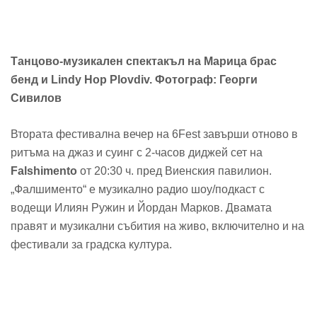
Танцово-музикален спектакъл на Марица брас
бенд и Lindy Hop Plovdiv. Фотограф: Георги
Сивилов
Втората фестивална вечер на 6Fest завърши отново в
ритъма на джаз и суинг с 2-часов диджей сет на
Falshimento
от 20:30 ч. пред Виенския павилион.
„Фалшименто“ е музикално радио шоу/подкаст с
водещи Илиян Ружин и Йордан Марков. Двамата
правят и музикални събития на живо, включително и на
фестивали за градска култура.