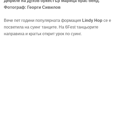
Дефиле на Духов оркестър Марица брас бенд.
Фотограф: Георги Сивилов
Вече пет години популярната формация
Lindy Hop
се е
посветила на суинг танците. На 6Fest танцьорите
направиха и кратък открит урок по суинг.