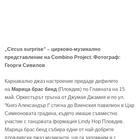
„Circus surprise“ – цирково-музикално
представление на Combino Project. Фотограф:
Георги Сивилов
Карнавално джаз настроение придаде дефилето
на
Марица брас бенд
(Пловдив) по Главната на 15
май. Оркестърът тръгна от Джумая Джамия и по ул.
“Княз Александър І” стигна до Виенския павилион в Цар
Симеоновата градина, където имаше съвместно
участие с танцовата формация Lindy Hop Пловдив.
Марица брас бенд събира едни от най-добрите
пловдивски джаз музиканти, ще ги запомним и с