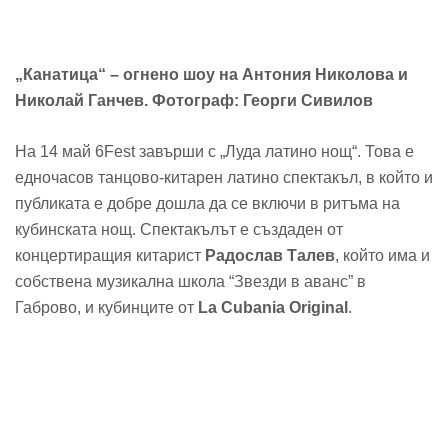
„Канатица“ – огнено шоу на Антония Николова и
Николай Ганчев. Фотограф: Георги Сивилов
На 14 май 6Fest завърши с „Луда латино нощ“. Това е
едночасов танцово-китарен латино спектакъл, в който и
публиката е добре дошла да се включи в ритъма на
кубинската нощ. Спектакълът е създаден от
концертиращия китарист
Радослав Талев
, който има и
собствена музикална школа “Звезди в аванс” в
Габрово, и кубинците от
La Cubania Original
.