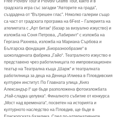
Free Plovdiv Tour и Plovdiv Graffiti Tour, както и в
градската игра със загадки “Авторите на града”,
създадена от “Вътрешен глас”. Няколко галерии също
са част от градската програма на 6Fest – Галерията на
ателиетата с „Арт битак“ (базар за визуално изкуство) и
изложба на Соня Петрова, „Лабиринт“ с изложба на
Гергана Рахнева, изложба на Мариана Сърбова и
Българска фондация „Биоразнообразие“ в
шоколадената фабрика „Гайо“. Театралното изкуство е
представено чрез работилницата по импровизационен
театър на Театрална къща „Шарж“ и театралната
работилница за деца на Деница Илиева в Пловдивския
културен институт. По Главната улица „Княз
Александър І“ ще бъде разположена фотоизложбата
„Най-сладка целувка“. Финалното събитие от конкурса
„Мост над времената“, посветен на историята и
културното наследство на Пловдив, ще бъде в
Епископската базилика. Сред по-алтернативните