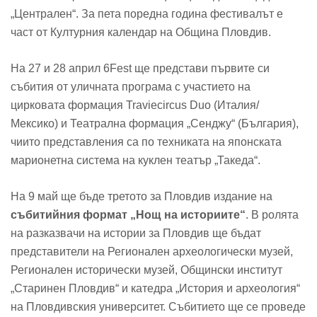
„Централен“. За пета поредна година фестивалът е
част от Културния календар на Община Пловдив.
На 27 и 28 април 6Fest ще представи първите си
събития от уличната програма с участието на
цирковата формация Traviecircus Duo (Италия/
Мексико) и Театрална формация „Сенджу“ (България),
чиито представления са по техниката на японската
марионетна система на куклен театър „Такеда“.
На 9 май ще бъде третото за Пловдив издание на
събитийния формат „Нощ на историите“
. В ролята
на разказвачи на истории за Пловдив ще бъдат
представители на Регионален археологически музей,
Регионален исторически музей, Общински институт
„Старинен Пловдив“ и катедра „История и археология“
на Пловдивския университет. Събитието ще се проведе