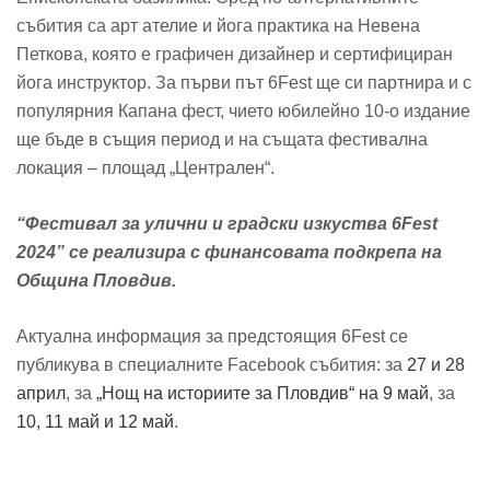
събития са арт ателие и йога практика на Невена
Петкова, която е графичен дизайнер и сертифициран
йога инструктор. За първи път 6Fest ще си партнира и с
популярния Капана фест, чието юбилейно 10-о издание
ще бъде в същия период и на същата фестивална
локация – площад „Централен“.
“Фестивал за улични и градски изкуства 6Fest
2024” се реализира с финансовата подкрепа на
Община Пловдив.
Актуална информация за предстоящия 6Fest се
публикува в специалните Facebook събития: за
27 и 28
април
, за
„Нощ на историите за Пловдив“ на 9 май
, за
10, 11 май и 12 май
.