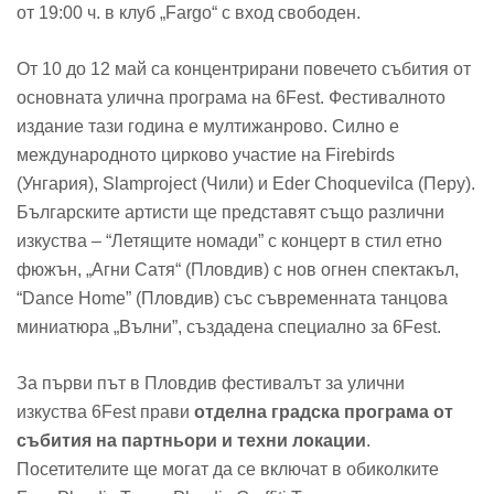
от 19:00 ч. в клуб „Fargo“ с вход свободен.
От 10 до 12 май са концентрирани повечето събития от
основната улична програма на 6Fest. Фестивалното
издание тази година е мултижанрово. Силно е
международното цирково участие на Firebirds
(Унгария), Slamproject (Чили) и Eder Choquevilca (Перу).
Българските артисти ще представят също различни
изкуства – “Летящите номади” с концерт в стил етно
фюжън, „Агни Сатя“ (Пловдив) с нов огнен спектакъл,
“Dance Home” (Пловдив) със съвременната танцова
миниатюра „Вълни”, създадена специално за 6Fest.
За първи път в Пловдив фестивалът за улични
изкуства 6Fest прави
отделна градска програма от
събития на партньори и техни локации
.
Посетителите ще могат да се включат в обиколките