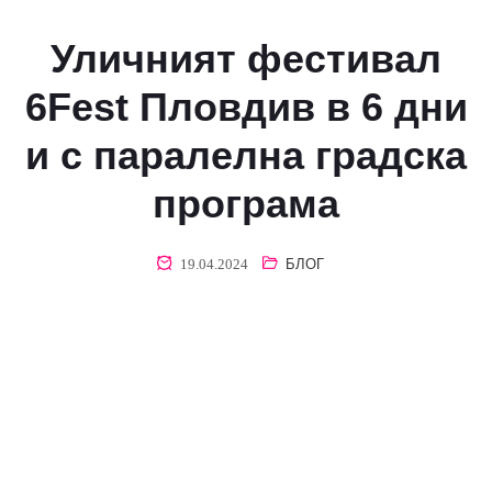
6 дни и с
паралелна
Уличният фестивал
градска
6Fest Пловдив в 6 дни
програма
и с паралелна градска
програма
19.04.2024
БЛОГ