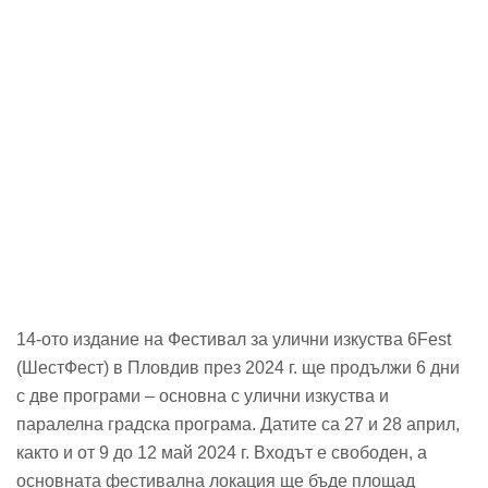
14-ото издание на Фестивал за улични изкуства 6Fest
(ШестФест) в Пловдив през 2024 г. ще продължи 6 дни
с две програми – основна с улични изкуства и
паралелна градска програма. Датите са 27 и 28 април,
както и от 9 до 12 май 2024 г. Входът е свободен, а
основната фестивална локация ще бъде площад