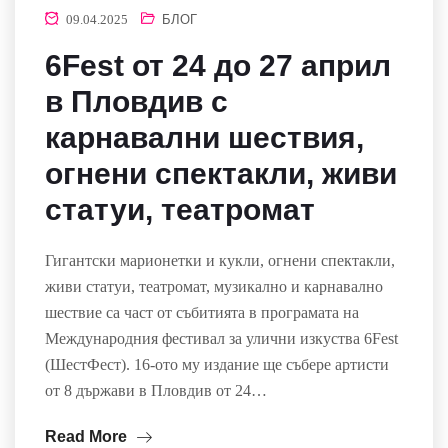
09.04.2025
БЛОГ
6Fest от 24 до 27 април
в Пловдив с
карнавални шествия,
огнени спектакли, живи
статуи, театромат
Гигантски марионетки и кукли, огнени спектакли,
живи статуи, театромат, музикално и карнавално
шествие са част от събитията в програмата на
Международния фестивал за улични изкуства 6Fest
(ШестФест). 16-ото му издание ще събере артисти
от 8 държави в Пловдив от 24…
Read More