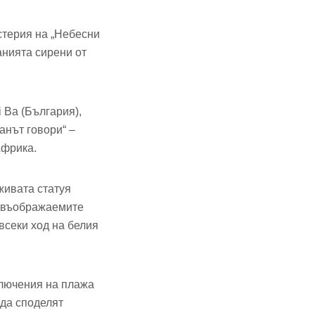
стерия на „Небесни
анията сирени от
 Ba (България),
анът говори“ –
Африка.
живата статуя
за въображаемите
всеки ход на белия
ключения на плажа
 да споделят