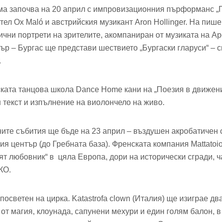
ма започва на 20 април с импровизационния пърформанс „
тел Ox Maló и австрийския музикант Aron Hollinger. На пи
ични портрети на зрителите, акомпаниран от музиката на Ар
ър – Бургас ще представи шествието „Бургаски гларуси“ – с
.
ката танцова школа Dance Home кани на „Поезия в движени
 текст и изпълнение на виолончело на живо.
ните събития ще бъде на 23 април – въздушен акробатичен 
я център (до Гребната база). Френската компания Mattatoi
т любовник“ в цяла Европа, дори на исторически сгради, ч
КО.
посветен на цирка. Katastrofa clown (Италия) ще изиграе дв
от магия, клоунада, сапунени мехури и един голям балон, в