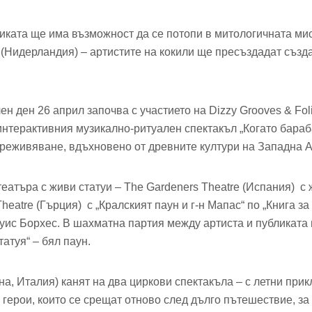
ликата ще има възможност да се потопи в митологичната ми
a (Нидерландия) – артистите на кокили ще пресъздадат създ
 ден 26 април започва с участието на Dizzy Grooves & Foli
интерактивния музикално-ритуален спектакъл „Когато бараб
реживяване, вдъхновено от древните култури на Западна 
театъра с живи статуи – The Gardeners Theatre (Испания) с 
 Theatre (Гърция) с „Кралският паун и г-н Мапас“ по „Книга 
уис Борхес. В шахматна партия между артиста и публиката 
атуя“ – бял паун.
а, Италия) канят на два циркови спектакъла – с летни при
 герои, които се срещат отново след дълго пътешествие, за