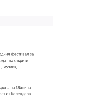
родния фестивал за
едат на открити
, музика,
дкрепа на Община
аст от Календара