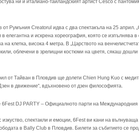
Гостува ни и италиано-тайландският артист Cesco с пантоми
 от Румъния Creatorul идва с два спектакъла на 25 април. 
 в елегантна и искрена хореография, която се изпълнява в
 на клетка, висока 4 метра. В „Царството на венчелистчета
окили, облечени в зрелищни костюми на цветя, сякаш дошли 
рил от Тайван в Пловдив ще долети Chien Hung Kuo с медит
Дзен в движение“, вдъхновено от дзен философията.
 е 6Fest DJ PARTY – Официалното парти на Международния
 изкуство, спектакли и емоции, 6Fest ви кани на вълнуваща
ободата в Bally Club в Пловдив. Билети за събитието се пр