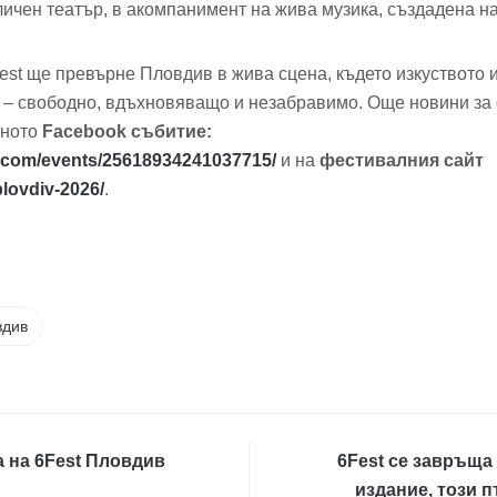
уличен театър, в акомпанимент на жива музика, създадена н
est ще превърне Пловдив в жива сцена, където изкуството 
о – свободно, вдъхновяващо и незабравимо. Още новини з
лното
Facebook събитие:
.com/events/25618934241037715/
и на
фестивалния сайт
-plovdiv-2026/
.
вдив
а на 6Fest Пловдив
6Fest се завръща
издание, този 