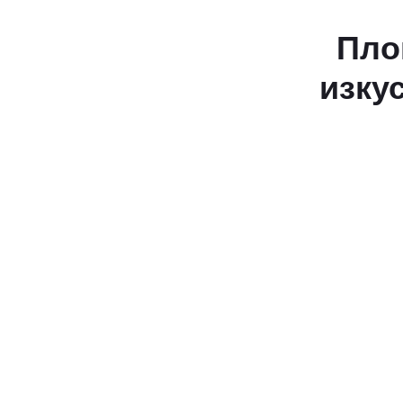
20 до 26
април с
Пло
6Fest
изкус