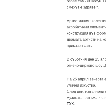
озове самият клоун. 
смехът е здраве!“.
Артистичният колектив
акробатични елементи
конструкция във форма
двамата артисти на к
приказен свят.
В съботния ден 25 ап
огнено-цирково шоу „
На 25 април вечерта
улични изкуства.
След дни, изпълнени с
музиката, ритъма и св
ТУК
.