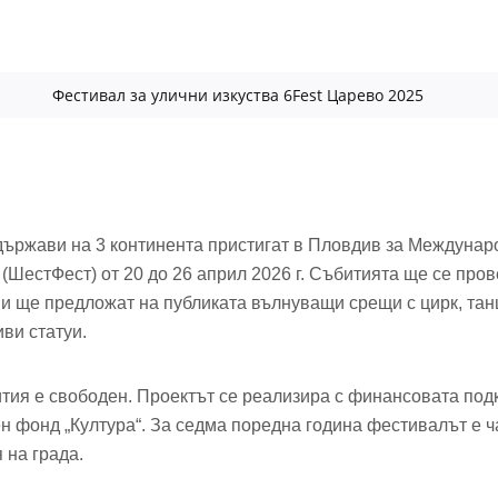
Фестивал за улични изкуства 6Fest Царево 2025
 държави на 3 континента пристигат в Пловдив за Междуна
 (ШестФест) от 20 до 26 април 2026 г. Събитията ще се пров
 и ще предложат на публиката вълнуващи срещи с цирк, танц
иви статуи.
ития е свободен. Проектът се реализира с финансовата по
 фонд „Култура“. За седма поредна година фестивалът е ч
 на града.