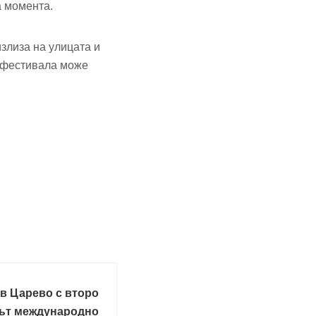
а момента.
излиза на улицата и
а фестивала може
 в Царево с второ
път международно