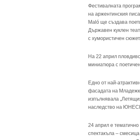
Фестивалната програ
на аржентинския писа
Maló ще създава поет
Държавен куклен теат
с хумористичен сюжет
На 22 април пловдивс
миниатюра с поетичен
Едно от най-атрактив
фасадата на Младежки
изпълнявала „Летящия
наследство на ЮНЕС
24 април е тематично 
спектакъла – смесица 