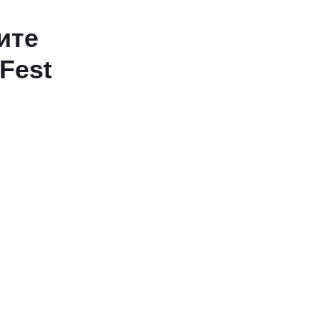
ите
6Fest