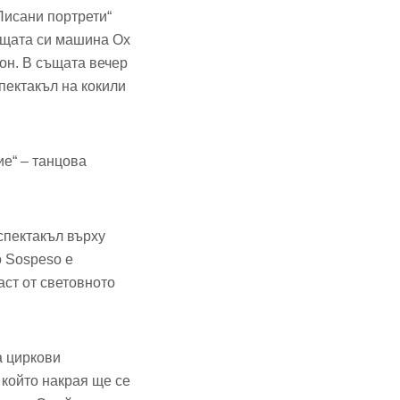
Писани портрети“
шещата си машина Ox
он. В същата вечер
пектакъл на кокили
е“ – танцова
спектакъл върху
o Sospeso е
аст от световното
а циркови
 който накрая ще се