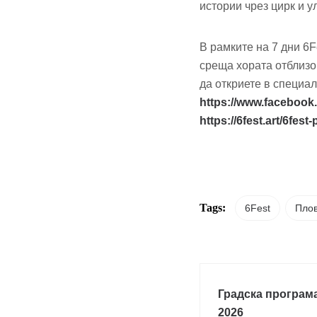
истории чрез цирк и 
В рамките на 7 дни 6F
среща хората отблиз
да откриете в специа
https://www.facebook
https://6fest.art/6fest
Tags:
6Fest
Пло
Градска програм
2026