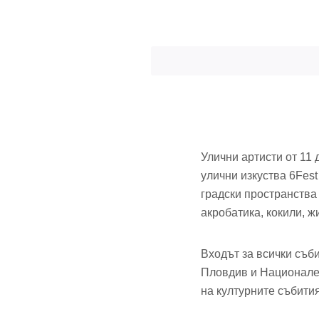
Улични артисти от 11
улични изкуства 6Fest
градски пространства
акробатика, кокили, ж
Входът за всички съб
Пловдив и Национален
на културните събития