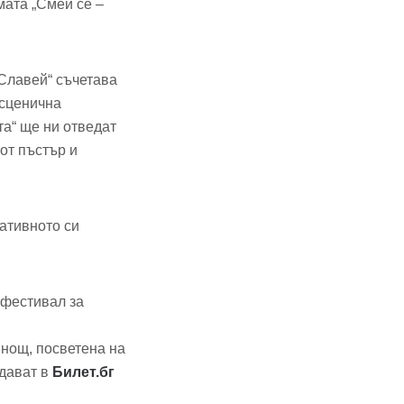
мата „Смей се –
„Славей“ съчетава
 сценична
та“ ще ни отведат
от пъстър и
ативното си
 фестивал за
 нощ, посветена на
одават в
Билет.бг