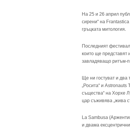
На 25 и 26 април пуб
сирени“ на Frantastic
гръцката митология.
Последният фестивален
които ще представят 
завладяващо ритъм-п
Ще ни гостуват и два 
„Росита“ и Astronauts
същества“ на Хорхе Л
цар съживява „жива ст
La Sambusa (Аржентин
и двама ексцентрични